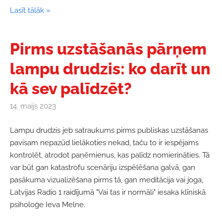
Lasīt tālāk »
Pirms uzstāšanās pārņem
lampu drudzis: ko darīt un
kā sev palīdzēt?
14. maijs 2023
Lampu drudzis jeb satraukums pirms publiskas uzstāšanas
pavisam nepazūd lielākoties nekad, taču to ir iespējams
kontrolēt, atrodot paņēmienus, kas palīdz nomierināties. Tā
var būt gan katastrofu scenāriju izspēlēšana galvā, gan
pasākuma vizualizēšana pirms tā, gan meditācija vai joga,
Latvijas Radio 1 raidījumā "Vai tas ir normāli" iesaka klīniskā
psiholoģe Ieva Melne.