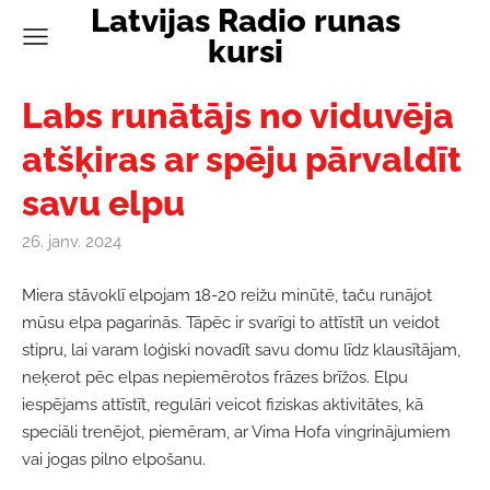
Latvijas Radio runas
kursi
Labs runātājs no viduvēja
atšķiras ar spēju pārvaldīt
savu elpu
26. janv. 2024
Miera stāvoklī elpojam 18-20 reižu minūtē, taču runājot
mūsu elpa pagarinās. Tāpēc ir svarīgi to attīstīt un veidot
stipru, lai varam loģiski novadīt savu domu līdz klausītājam,
neķerot pēc elpas nepiemērotos frāzes brīžos. Elpu
iespējams attīstīt, regulāri veicot fiziskas aktivitātes, kā
speciāli trenējot, piemēram, ar Vima Hofa vingrinājumiem
vai jogas pilno elpošanu.