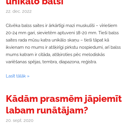
unikālo balsi
22. dec. 2022
Cilvēka balss saites ir ārkārtīgi mazi muskulīši – vīriešiem
20-24 mm gari, sievietēm aptuveni 18-20 mm. Tieši balss
saites rada mūsu katra unikālo skaņu – tieši tāpat kā
ikvienam no mums ir atšķirīgi pirkstu nospiedumi, arī balss
mums katram ir citāda, atšķiroties pēc melodiskās
variēšanas spējas, tembra, diapazona, reģistra.
Lasīt tālāk »
Kādām prasmēm jāpiemīt
labam runātājam?
20. sept. 2020