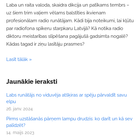
Laba un raita valoda, skaidra dikcija un patīkams tembrs –
uz šiem trim vaļiem vēlams balstīties ikvienam
profesionālam radio runātājam. Kādi bija noteikumi, lai kļūtu
par radiofona spīkeru starpkaru Latvijā? Kā notika radio
diktoru meistarības slīpēšana pagājušā gadsimta nogalē?
Kādas tagad ir ziņu lasītāju prasmes?
Lasīt tālāk »
Jaunākie ieraksti
Labs runātājs no viduvēja atšķiras ar spēju pārvaldīt savu
elpu
26. janv. 2024
Pirms uzstāšanās pārņem lampu drudzis: ko darīt un kā sev
palīdzēt?
14. maijs 2023