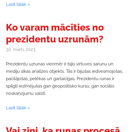
Lasīt tālāk »
Ko varam mācīties no
prezidentu uzrunām?
30. marts 2023
Prezidentu uzrunas vienmēr ir bijis virtuves sarunu un
mediju sīkas analīzes objekts. Tās ir bijušas iedvesmojošas,
pacilājošas, pelēkas un garlaicīgas. Prezidentu runas ir
spilgti iezīmējušas gan ģeopolitisko kursu, gan sociālo
noskaņojumu valstī.
Lasīt tālāk »
Vai zini, ka runas procesā