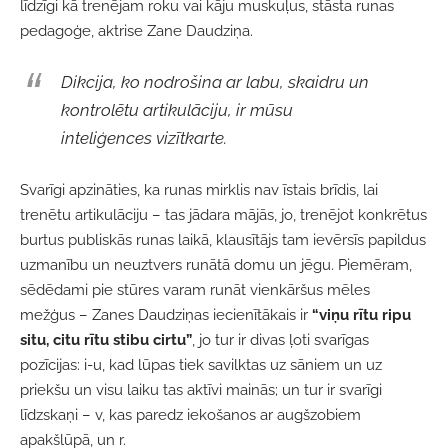
līdzīgi kā trenējam roku vai kāju muskuļus, stāsta runas
pedagoģe, aktrise Zane Daudziņa.
Dikcija, ko nodrošina ar labu, skaidru un
kontrolētu artikulāciju, ir mūsu
inteliģences vizītkarte.
Svarīgi apzināties, ka runas mirklis nav īstais brīdis, lai
trenētu artikulāciju – tas jādara mājās, jo, trenējot konkrētus
burtus publiskās runas laikā, klausītājs tam ievērsīs papildus
uzmanību un neuztvers runātā domu un jēgu. Piemēram,
sēdēdami pie stūres varam runāt vienkāršus mēles
mežģus – Zanes Daudziņas iecienītākais ir
“viņu rītu ripu
situ, citu rītu stibu cirtu”
, jo tur ir divas ļoti svarīgas
pozīcijas: i-u, kad lūpas tiek savilktas uz sāniem un uz
priekšu un visu laiku tas aktīvi mainās; un tur ir svarīgi
līdzskaņi – v, kas paredz iekošanos ar augšzobiem
apakšlūpā, un r.