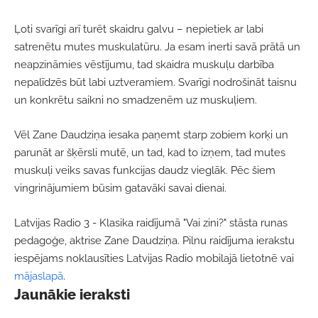
Ļoti svarīgi arī turēt skaidru galvu – nepietiek ar labi
satrenētu mutes muskulatūru. Ja esam inerti savā prātā un
neapzināmies vēstījumu, tad skaidra muskuļu darbība
nepalīdzēs būt labi uztveramiem. Svarīgi nodrošināt taisnu
un konkrētu saikni no smadzenēm uz muskuļiem.
Vēl Zane Daudziņa iesaka paņemt starp zobiem korķi un
parunāt ar šķērsli mutē, un tad, kad to izņem, tad mutes
muskuļi veiks savas funkcijas daudz vieglāk. Pēc šiem
vingrinājumiem būsim gatavāki savai dienai.
Latvijas Radio 3 - Klasika raidījumā "Vai zini?" stāsta
runas
pedagoģe, aktrise Zane Daudziņa
. Pilnu raidījuma ierakstu
iespējams noklausīties Latvijas Radio
mobilajā lietotnē vai
mājaslapā
.
Jaunākie ieraksti