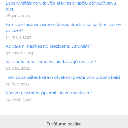
Labs runātājs no viduvēja atšķiras ar spēju pārvaldīt savu
elpu
26. janv. 2024
Pirms uzstāšanās pārņem lampu drudzis: ko darīt un kā sev
palīdzēt?
14. maijs 2023
Ko varam mācīties no prezidentu uzrunām?
30. marts 2023
Vai zini, ka runas procesā piedalās 40 muskuļi?
29. dec. 2022
Tieši balss saites katram cilvēkam piešķir viņa unikālo balsi
22. dec. 2022
Kādām prasmēm jāpiemīt labam runātājam?
20. sept. 2020
Privātuma politika