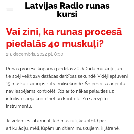
Latvijas Radio runas
kursi
Vai zini, ka runas procesā
piedalās 40 muskuļi?
29. decembris, 2022 pl. 8:00
Runas procesā kopumā piedalās 40 dažādu muskuļu, un
tie spēj veikt 225 dažādas darbības sekundē. Vidēji aptuveni
15 muskuļi saraujas katrā milisekundē. Šo procesu ar prātu
nav iespējams kontrolēt, līdz ar to nākas paļauties uz
intuitīvo spēju koordinēt un kontrolēt šo sarežģīto
instrumentu.
Ja vēlamies labi runāt, tad muskuļi, kas atbild par
artikulāciju, mēli, lūpām un citiem muskuļiem, ir jātrenē,